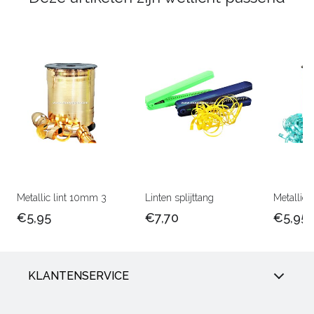
Metallic lint 10mm 3
Linten splijttang
Metallic
€5,95
€7,70
€5,95
KLANTENSERVICE