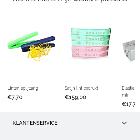
Linten splijttang
Satijn lint bedrukt
Elastiek 
mtr.
€7,70
€159,00
€17,75
KLANTENSERVICE