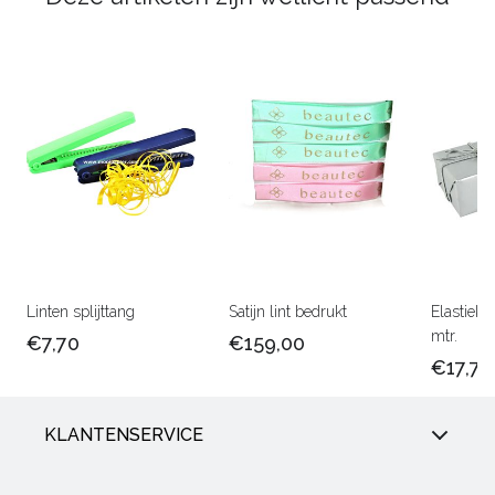
Linten splijttang
Satijn lint bedrukt
Elastiek 
mtr.
€7,70
€159,00
€17,75
KLANTENSERVICE