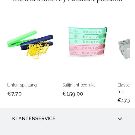
Linten splijttang
Satijn lint bedrukt
Elastiek 
mtr.
€7,70
€159,00
€17,75
KLANTENSERVICE