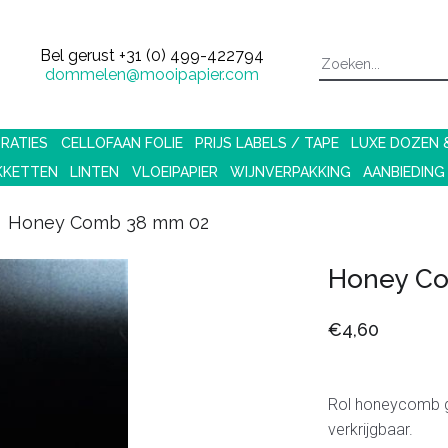
Bel gerust
+31 (0) 499-422794
dommelen@mooipapier.com
RATIES
CELLOFAAN FOLIE
PRIJS LABELS / TAPE
LUXE DOZEN
KKETTEN
LINTEN
VLOEIPAPIER
WIJNVERPAKKING
AANBIEDING
Honey Comb 38 mm 02
Honey C
€4,60
Rol honeycomb
verkrijgbaar.