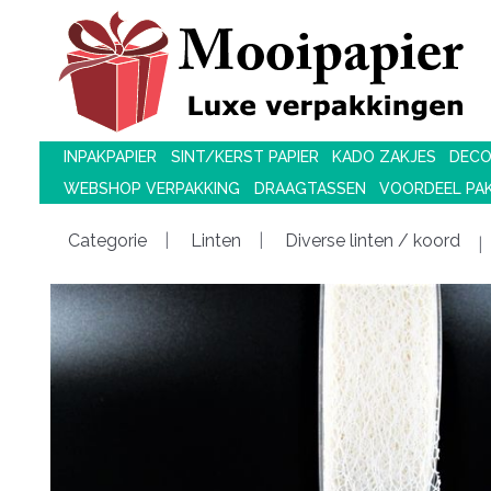
INPAKPAPIER
SINT/KERST PAPIER
KADO ZAKJES
DECO
WEBSHOP VERPAKKING
DRAAGTASSEN
VOORDEEL PA
Categorie
Linten
Diverse linten / koord