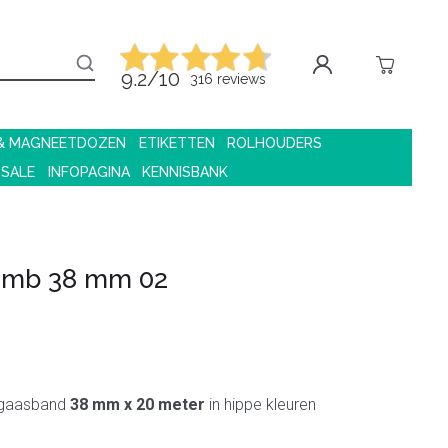
9.2/10
316 reviews
 & MAGNEETDOZEN
ETIKETTEN
ROLHOUDERS
 SALE
INFOPAGINA
KENNISBANK
omb 38 mm 02
 gaasband
38 mm x 20 meter
in hippe kleuren