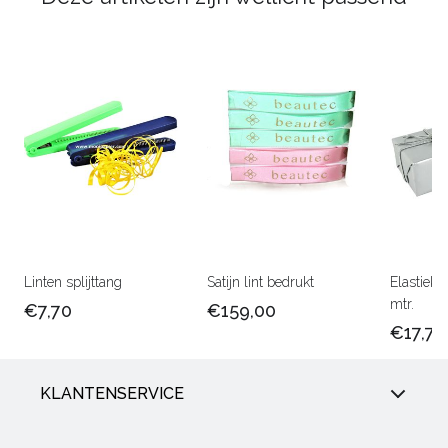
Linten splijttang
Satijn lint bedrukt
Elastiek 
mtr.
€7,70
€159,00
€17,75
KLANTENSERVICE