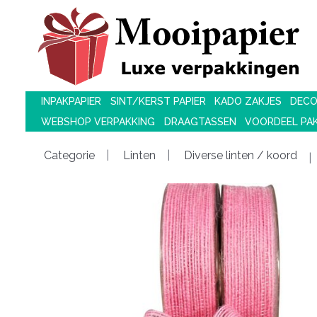
INPAKPAPIER
SINT/KERST PAPIER
KADO ZAKJES
DECO
WEBSHOP VERPAKKING
DRAAGTASSEN
VOORDEEL PA
Categorie
Linten
Diverse linten / koord