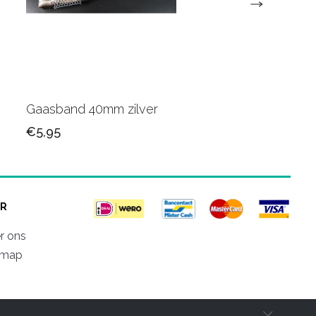
Gaasband 40mm zilver
Paper Raffia 65
€5,95
€4,75
R
r ons
emap
d