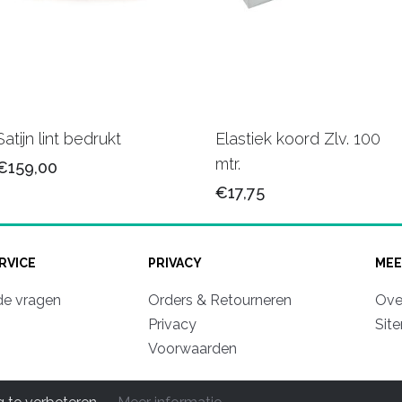
Satijn lint bedrukt
Elastiek koord Zlv. 100
mtr.
€159,00
€17,75
RVICE
PRIVACY
MEE
de vragen
Orders & Retourneren
Ove
Privacy
Sit
Voorwaarden
© 2011-2026 Mooipapier luxe Verpakkingen. All rights reserve