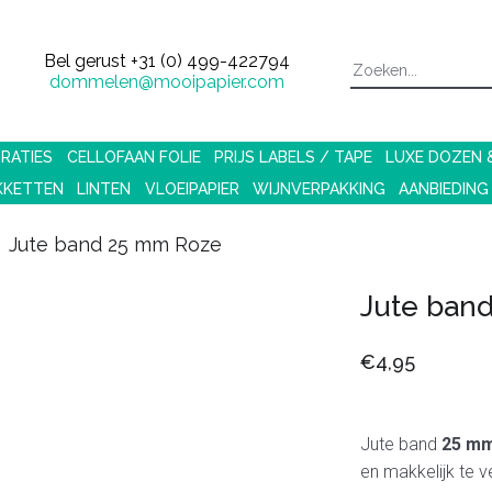
Bel gerust
+31 (0) 499-422794
dommelen@mooipapier.com
RATIES
CELLOFAAN FOLIE
PRIJS LABELS / TAPE
LUXE DOZEN
KKETTEN
LINTEN
VLOEIPAPIER
WIJNVERPAKKING
AANBIEDING
Jute band 25 mm Roze
Jute ban
€4,95
Jute band
25 mm
en makkelijk te 