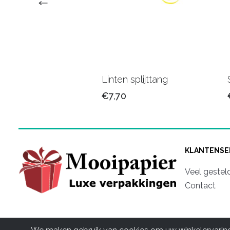
n band 15 mm
Linten splijttang
90
€7,70
KLANTENSE
Veel gestel
Contact