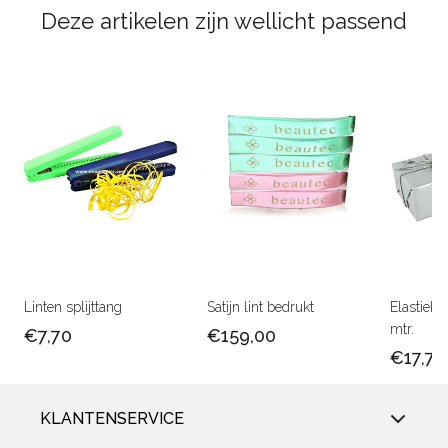
Deze artikelen zijn wellicht passend
Linten splijttang
Satijn lint bedrukt
Elastiek 
mtr.
€7,70
€159,00
€17,75
KLANTENSERVICE