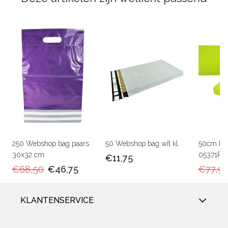
250 Webshop bag paars
50 Webshop bag wit kl.
50cm Ka
30x32 cm
05371RU
€11,75
€68,50
€46,75
€77,9
KLANTENSERVICE