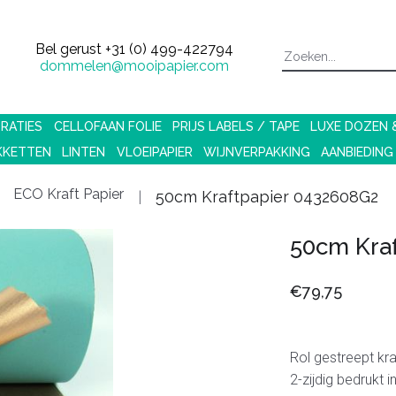
Bel gerust
+31 (0) 499-422794
dommelen@mooipapier.com
RATIES
CELLOFAAN FOLIE
PRIJS LABELS / TAPE
LUXE DOZEN
KKETTEN
LINTEN
VLOEIPAPIER
WIJNVERPAKKING
AANBIEDING
ECO Kraft Papier
50cm Kraftpapier 0432608G2
50cm Kra
€79,75
Rol gestreept kr
2-zijdig bedrukt 