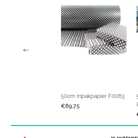
 Cadeaupapier
50cm Inpakpapier F0083
2C
€89,75
75