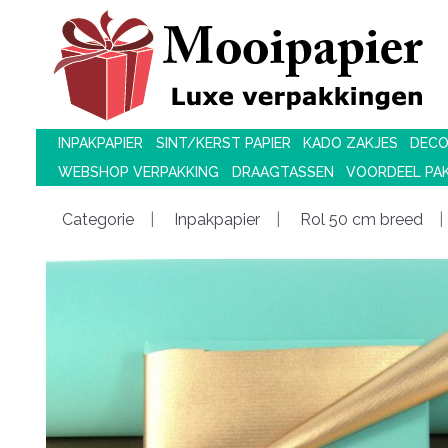
INPAKPAPIER
SINT/KERST PAPIER
KADO ZAKJES
DECO
WEBSHOP VERPAKKING
DRAAGTASSEN
VOORDEEL PA
Categorie
Inpakpapier
Rol 50 cm breed