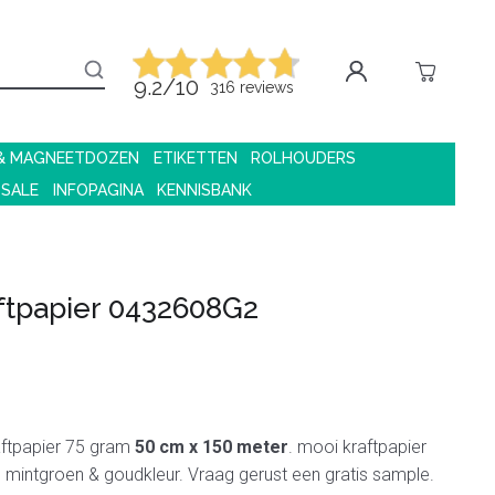
9.2/10
316 reviews
 & MAGNEETDOZEN
ETIKETTEN
ROLHOUDERS
 SALE
INFOPAGINA
KENNISBANK
ftpapier 0432608G2
aftpapier 75 gram
50 cm x 150 meter
. mooi kraftpapier
in mintgroen & goudkleur. Vraag gerust een gratis sample.