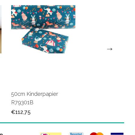
50cm Kinderpapier
Cadeaupapier bedr
R79301B
naam/logo
€112,75
€99,50