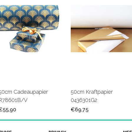
50cm Cadeaupapier
50cm Kraftpapier
R78601B/V
0436301G2
€55,90
€69,75