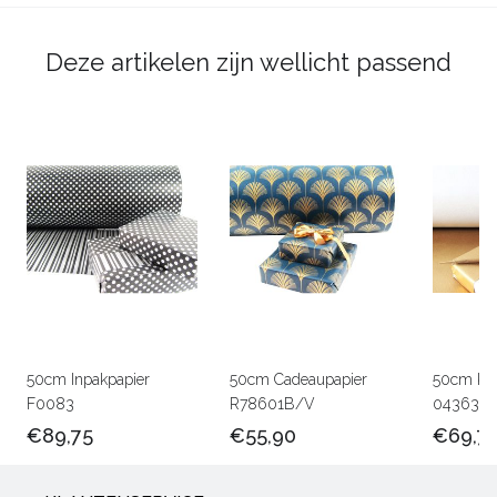
Deze artikelen zijn wellicht passend
50cm Inpakpapier
50cm Cadeaupapier
50cm Kra
F0083
R78601B/V
0436301
€89,75
€55,90
€69,7