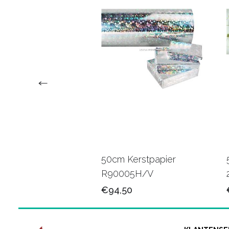
Kraftpapier SA553
50cm Kerstpapier
R90005H/V
75
€94,50