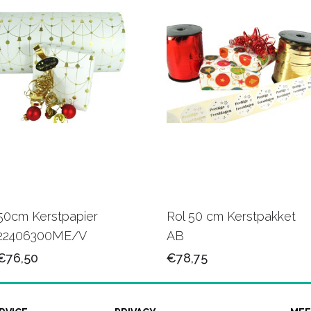
50cm Kerstpapier
Rol 50 cm Kerstpakket
22406300ME/V
AB
€76,50
€78,75