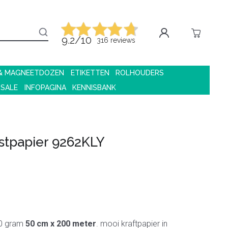
9.2/10
316 reviews
 & MAGNEETDOZEN
ETIKETTEN
ROLHOUDERS
 SALE
INFOPAGINA
KENNISBANK
stpapier 9262KLY
70 gram
50 cm x 200 meter
. mooi kraftpapier in