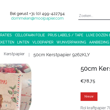
Bel gerust
+31 (0) 499-422794
dommelen@mooipapier.com
RATIES
CELLOFAAN FOLIE
PRIJS LABELS / TAPE
LUXE DOZEN
KKETTEN
LINTEN
VLOEIPAPIER
WIJNVERPAKKING
AANBIEDING
Kerstpapier
50cm Kerstpapier 9262KLY
50cm Ker
€78,75
Nieuw
Rol kraftpapier 