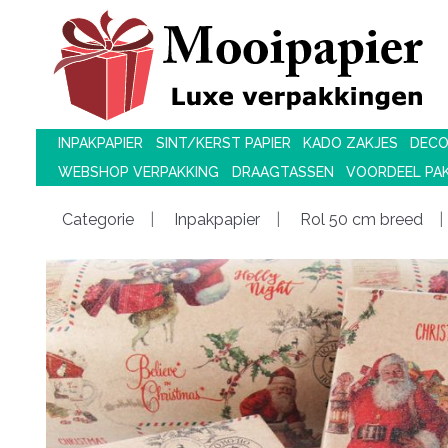
INPAKPAPIER
SINT/KERST PAPIER
KADO ZAKJES
DECO
WEBSHOP VERPAKKING
DRAAGTASSEN
VOORDEEL PA
Categorie
Inpakpapier
Rol 50 cm breed