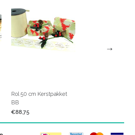
Rol 50 cm Kerstpakket
50cm Kerstpapier 3
BB
€98,50
€88,75