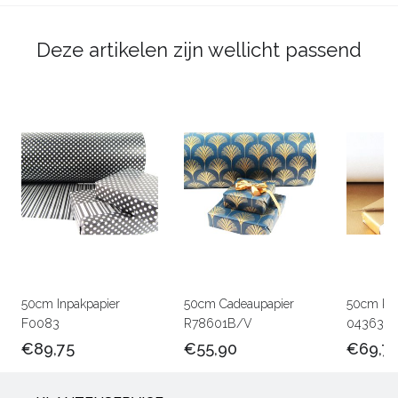
Deze artikelen zijn wellicht passend
50cm Inpakpapier
50cm Cadeaupapier
50cm Kra
F0083
R78601B/V
0436301
€89,75
€55,90
€69,7