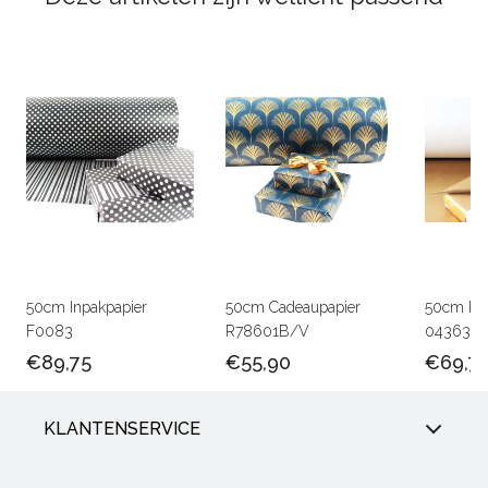
50cm Inpakpapier
50cm Cadeaupapier
50cm Kra
F0083
R78601B/V
0436301
€89,75
€55,90
€69,7
KLANTENSERVICE