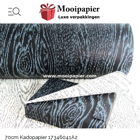
70cm Kadopapier 17346041A2