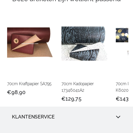
70cm Kraftpapier SA795
70cm Kadopapier
70cm Ka
17346041A2
K602051
€98,90
€129,75
€143,
KLANTENSERVICE