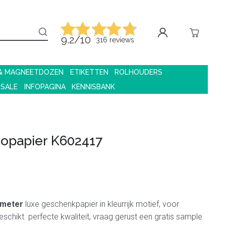
9.2/10
316 reviews
 & MAGNEETDOZEN
ETIKETTEN
ROLHOUDERS
 SALE
INFOPAGINA
KENNISBANK
opapier K602417
 meter
luxe geschenkpapier in kleurrijk motief, voor
schikt. perfecte kwaliteit, vraag gerust een gratis sample