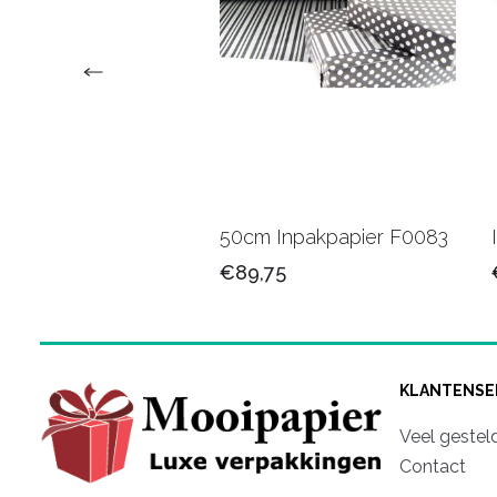
upapier bedrukt
50cm Inpakpapier F0083
/logo
€89,75
50
KLANTENSE
Veel gestel
Contact