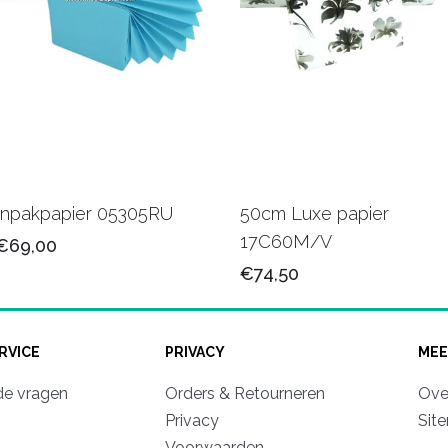
Inpakpapier 05305RU
50cm Luxe papier
17C60M/V
€69,00
€74,50
RVICE
PRIVACY
MEE
de vragen
Orders & Retourneren
Ove
Privacy
Sit
Voorwaarden