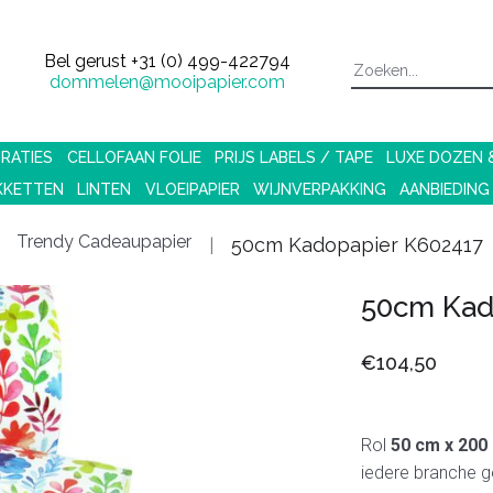
Bel gerust
+31 (0) 499-422794
dommelen@mooipapier.com
RATIES
CELLOFAAN FOLIE
PRIJS LABELS / TAPE
LUXE DOZEN
KKETTEN
LINTEN
VLOEIPAPIER
WIJNVERPAKKING
AANBIEDING
Trendy Cadeaupapier
50cm Kadopapier K602417
50cm Kad
€104,50
Rol
50 cm x 200
iedere branche ge