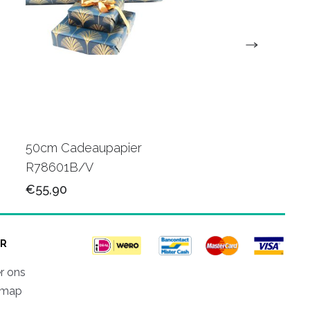
50cm Cadeaupapier
50cm Luxe papier
R78601B/V
R80501M/V
€55,90
€78,50
R
r ons
emap