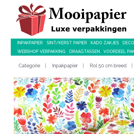
INPAKPAPIER
SINT/KERST PAPIER
KADO ZAKJES
DECO
WEBSHOP VERPAKKING
DRAAGTASSEN
VOORDEEL PA
Categorie
Inpakpapier
Rol 50 cm breed