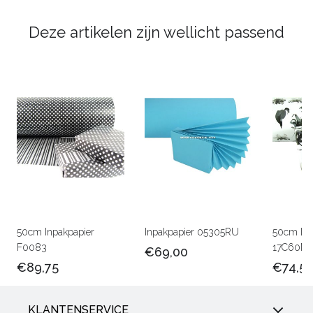
Deze artikelen zijn wellicht passend
50cm Inpakpapier
Inpakpapier 05305RU
50cm Lux
F0083
17C60M
€69,00
€89,75
€74,5
KLANTENSERVICE