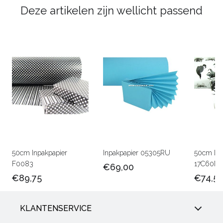
Deze artikelen zijn wellicht passend
50cm Inpakpapier
Inpakpapier 05305RU
50cm Lux
F0083
17C60M
€69,00
€89,75
€74,5
KLANTENSERVICE