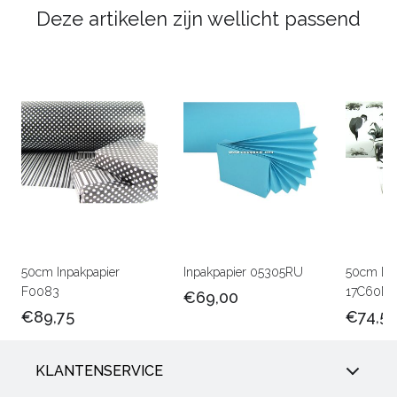
Deze artikelen zijn wellicht passend
50cm Inpakpapier
Inpakpapier 05305RU
50cm Lux
F0083
17C60M
€69,00
€89,75
€74,5
KLANTENSERVICE