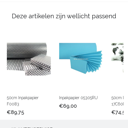
Deze artikelen zijn wellicht passend
50cm Inpakpapier
Inpakpapier 05305RU
50cm Lux
F0083
17C60M
€69,00
€89,75
€74,5