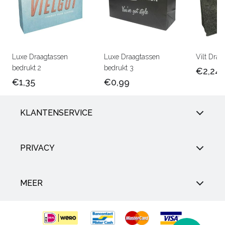
Luxe Draagtassen
Luxe Draagtassen
Vilt Draa
bedrukt 2
bedrukt 3
€2,24
€1,35
€0,99
KLANTENSERVICE
PRIVACY
MEER