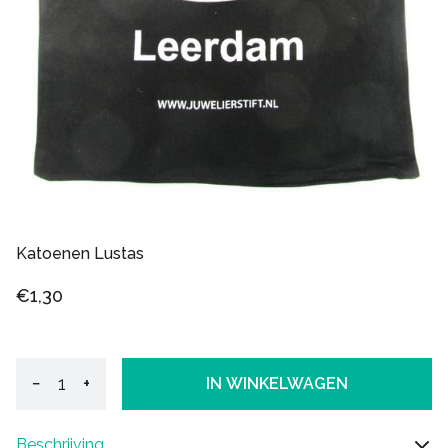
Katoenen Lustas
€1,30
−
+
IN WINKELWAGEN
Beschrijving