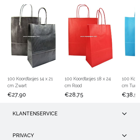
100 Koordtasjes 14 x 21
100 Koordtasjes 18 x 24
100 Koor
cm Zwart
cm Rood
cm Turqu
€27,90
€28,75
€38,5
KLANTENSERVICE
PRIVACY