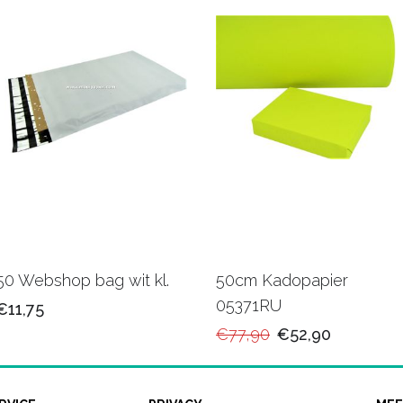
50 Webshop bag wit kl.
50cm Kadopapier
05371RU
€11,75
€77,90
€52,90