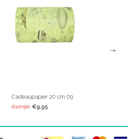
Cadeaupapier 20 cm 09
20cm Cadeaupapie
SA080H
€27,90
€9,95
€11,95