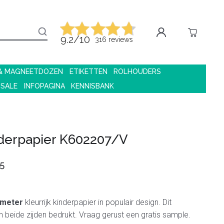
9.2/10
316 reviews
 & MAGNEETDOZEN
ETIKETTEN
ROLHOUDERS
 SALE
INFOPAGINA
KENNISBANK
derpapier K602207/V
5
 meter
kleurrijk kinderpapier in populair design. Dit
n beide zijden bedrukt. Vraag gerust een gratis sample.