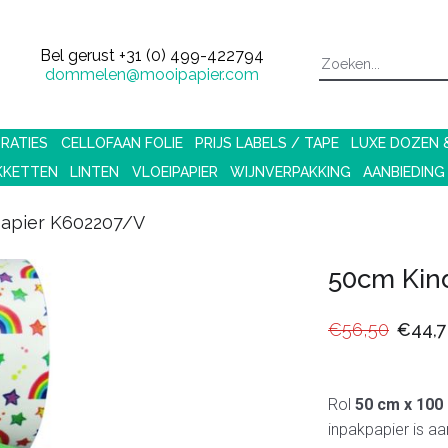
Bel gerust
+31 (0) 499-422794
dommelen@mooipapier.com
RATIES
CELLOFAAN FOLIE
PRIJS LABELS / TAPE
LUXE DOZEN
KKETTEN
LINTEN
VLOEIPAPIER
WIJNVERPAKKING
AANBIEDING
apier K602207/V
50cm Kin
€56,50
€44,7
Rol
50 cm x 100
inpakpapier is aa