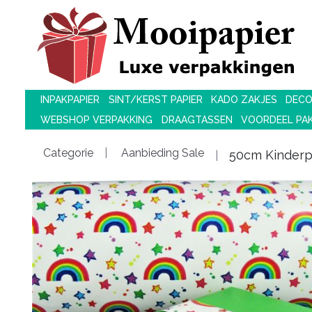
INPAKPAPIER
SINT/KERST PAPIER
KADO ZAKJES
DECO
WEBSHOP VERPAKKING
DRAAGTASSEN
VOORDEEL PA
Categorie
Aanbieding Sale
50cm Kinderp