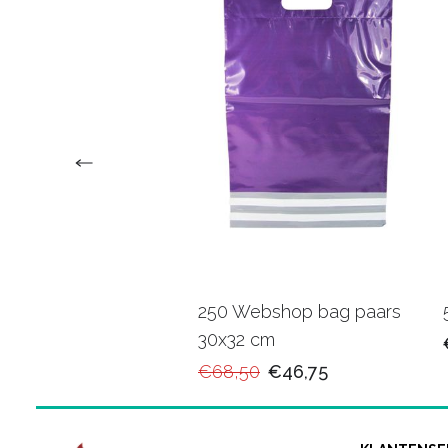
upapier 20 cm 10
250 Webshop bag paars
30x32 cm
90
€11,95
€68,50
€46,75