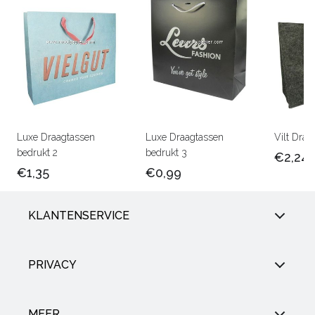
Luxe Draagtassen
Luxe Draagtassen
Vilt Draa
bedrukt 2
bedrukt 3
€2,24
€1,35
€0,99
KLANTENSERVICE
PRIVACY
MEER