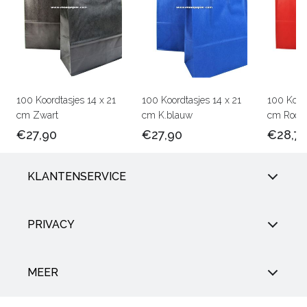
100 Koordtasjes 14 x 21
100 Koordtasjes 14 x 21
100 Koord
cm Zwart
cm K.blauw
cm Rood
€27,90
€27,90
€28,7
KLANTENSERVICE
PRIVACY
MEER