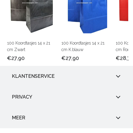
100 Koordtasjes 14 x 21
100 Koordtasjes 14 x 21
100 Koord
cm Zwart
cm K.blauw
cm Rood
€27,90
€27,90
€28,7
KLANTENSERVICE
PRIVACY
MEER