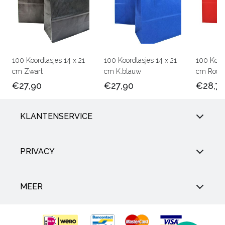
100 Koordtasjes 14 x 21
100 Koordtasjes 14 x 21
100 Koord
cm Zwart
cm K.blauw
cm Rood
€27,90
€27,90
€28,7
KLANTENSERVICE
PRIVACY
MEER