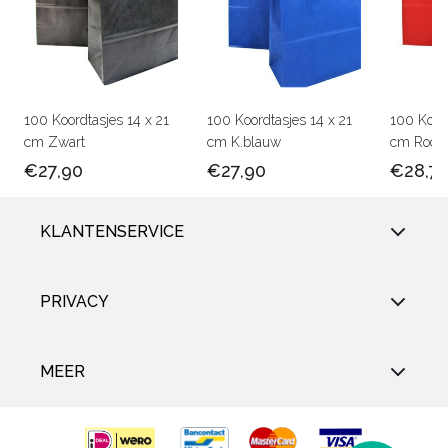
100 Koordtasjes 14 x 21
100 Koordtasjes 14 x 21
100 Koord
cm Zwart
cm K.blauw
cm Rood
€27,90
€27,90
€28,7
KLANTENSERVICE
PRIVACY
MEER