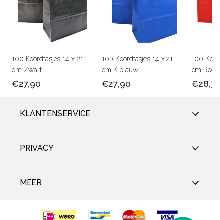
100 Koordtasjes 14 x 21
100 Koordtasjes 14 x 21
100 Koord
cm Zwart
cm K.blauw
cm Rood
€27,90
€27,90
€28,7
KLANTENSERVICE
PRIVACY
MEER