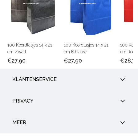
100 Koordtasjes 14 x 21
100 Koordtasjes 14 x 21
100 Koord
cm Zwart
cm K.blauw
cm Rood
€27,90
€27,90
€28,7
KLANTENSERVICE
PRIVACY
MEER