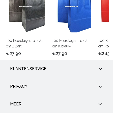
100 Koordtasjes 14 x 21
100 Koordtasjes 14 x 21
100 Koord
cm Zwart
cm K.blauw
cm Rood
€27,90
€27,90
€28,7
KLANTENSERVICE
PRIVACY
MEER