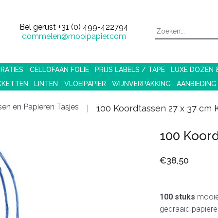
Bel gerust
+31 (0) 499-422794
dommelen@mooipapier.com
RATIES
CELLOFAAN FOLIE
PRIJS LABELS / TAPE
LUXE DOZEN
KKETTEN
LINTEN
VLOEIPAPIER
WIJNVERPAKKING
AANBIEDING
en en Papieren Tasjes
100 Koordtassen 27 x 37 cm 
100 Koord
€38,50
100 stuks
mooie 
gedraaid papier