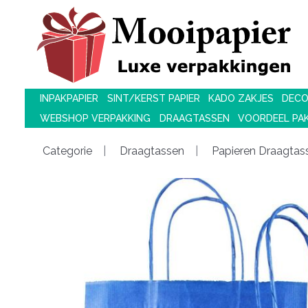
INPAKPAPIER
SINT/KERST PAPIER
KADO ZAKJES
DECO
WEBSHOP VERPAKKING
DRAAGTASSEN
VOORDEEL PA
Categorie
Draagtassen
Papieren Draagtass