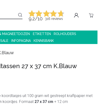
9.2/10
316 reviews
 & MAGNEETDOZEN
ETIKETTEN
ROLHOUDERS
 SALE
INFOPAGINA
KENNISBANK
K.Blauw
tassen 27 x 37 cm K.Blauw
koordtasjes uit 100 gram wit gestreept kraftpapier met
en koordjes. Formaat
27 x 37 cm
+ 12 cm