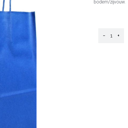
bodem/zijvouw.
−
+