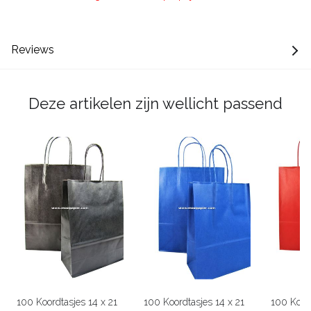
Reviews
Deze artikelen zijn wellicht passend
100 Koordtasjes 14 x 21
100 Koordtasjes 14 x 21
100 Koord