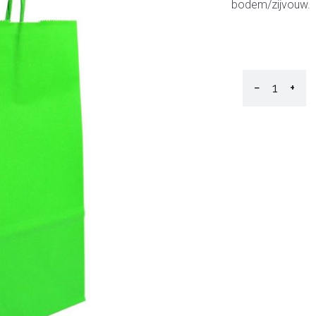
bodem/zijvouw.
−
+