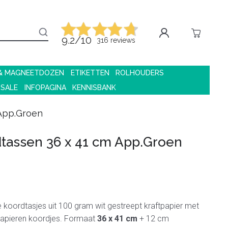
9.2/10
316 reviews
 & MAGNEETDOZEN
ETIKETTEN
ROLHOUDERS
 SALE
INFOPAGINA
KENNISBANK
 App.Groen
tassen 36 x 41 cm App.Groen
koordtasjes uit 100 gram wit gestreept kraftpapier met
papieren koordjes. Formaat
36 x 41 cm
+ 12 cm