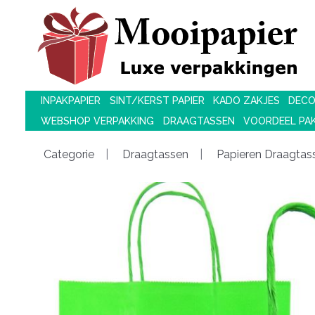
INPAKPAPIER
SINT/KERST PAPIER
KADO ZAKJES
DECO
WEBSHOP VERPAKKING
DRAAGTASSEN
VOORDEEL PA
Categorie
Draagtassen
Papieren Draagtass