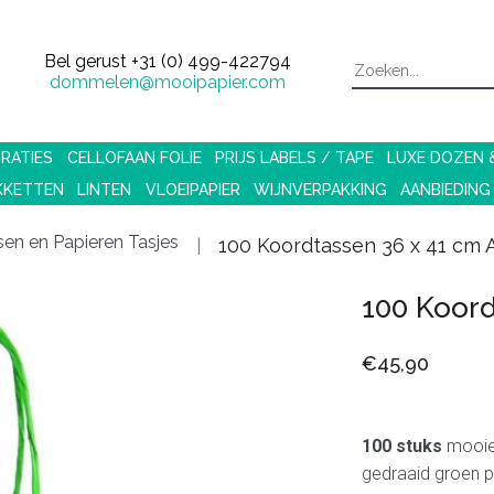
Bel gerust
+31 (0) 499-422794
dommelen@mooipapier.com
RATIES
CELLOFAAN FOLIE
PRIJS LABELS / TAPE
LUXE DOZEN
KKETTEN
LINTEN
VLOEIPAPIER
WIJNVERPAKKING
AANBIEDING
en en Papieren Tasjes
100 Koordtassen 36 x 41 cm
100 Koord
€45,90
100 stuks
mooie 
gedraaid groen 