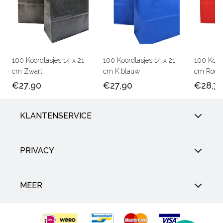
100 Koordtasjes 14 x 21
100 Koordtasjes 14 x 21
100 Koord
cm Zwart
cm K.blauw
cm Rood
€27,90
€27,90
€28,7
KLANTENSERVICE
PRIVACY
MEER