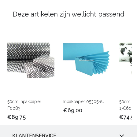
Deze artikelen zijn wellicht passend
50cm Inpakpapier
Inpakpapier 05305RU
50cm Lux
F0083
17C60M
€69,00
€89,75
€74,5
KLANTENSERVICE