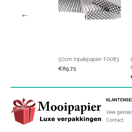
 Cadeaupapier
50cm Inpakpapier F0083
2C
€89,75
75
KLANTENSE
Veel gestel
Contact