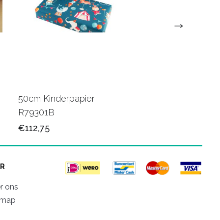
50cm Kinderpapier
Cadeaupapier bedr
R79301B
naam/logo
€112,75
€99,50
R
r ons
emap