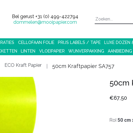
Bel gerust
+31 (0) 499-422794
dommelen@mooipapier.com
RATIES
CELLOFAAN FOLIE
PRIJS LABELS / TAPE
LUXE DOZEN
KKETTEN
LINTEN
VLOEIPAPIER
WIJNVERPAKKING
AANBIEDING
ECO Kraft Papier
50cm Kraftpapier SA757
50cm 
€67,50
Rol
50 cm 