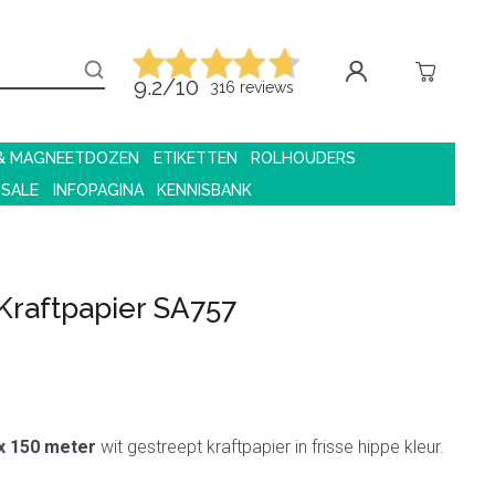
9.2/10
316 reviews
 & MAGNEETDOZEN
ETIKETTEN
ROLHOUDERS
 SALE
INFOPAGINA
KENNISBANK
Kraftpapier SA757
x 150 meter
wit gestreept kraftpapier in frisse hippe kleur.