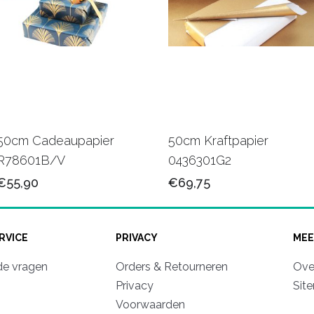
50cm Cadeaupapier
50cm Kraftpapier
R78601B/V
0436301G2
€55,90
€69,75
RVICE
PRIVACY
MEE
de vragen
Orders & Retourneren
Ove
Privacy
Sit
Voorwaarden