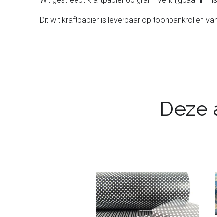
Wit gestreept kraftpapier 60 gram, verkrijgbaar in fri
Dit wit kraftpapier is leverbaar op toonbankrollen va
Deze a