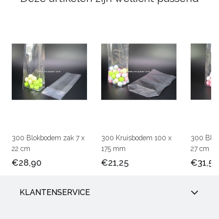
300 Blokbodem zak 7 x
300 Kruisbodem 100 x
300 Blok
22 cm
175 mm
27 cm
€28,90
€21,25
€31,50
KLANTENSERVICE