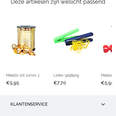
Deze artikelen zijn wellicht passend
Metallic lint 10mm 3
Linten splijttang
Metallic 
€5,95
€7,70
€5,95
KLANTENSERVICE