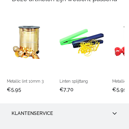
Metallic lint 10mm 3
Linten splijttang
Metallic 
€5,95
€7,70
€5,95
KLANTENSERVICE