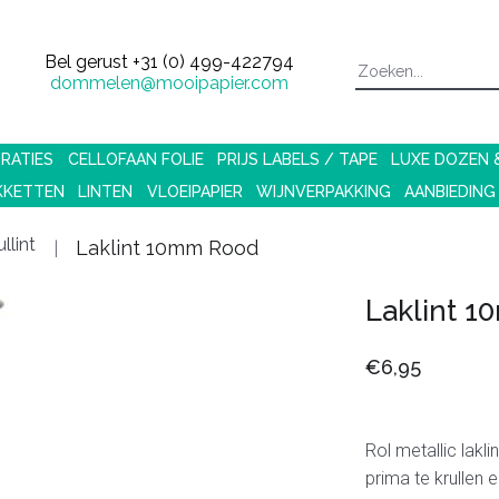
Bel gerust
+31 (0) 499-422794
dommelen@mooipapier.com
RATIES
CELLOFAAN FOLIE
PRIJS LABELS / TAPE
LUXE DOZEN
KKETTEN
LINTEN
VLOEIPAPIER
WIJNVERPAKKING
AANBIEDING
llint
Laklint 10mm Rood
Laklint 
€6,95
Rol metallic lakli
prima te krullen en