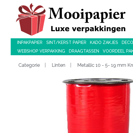
INPAKPAPIER
SINT/KERST PAPIER
KADO ZAKJES
DECO
WEBSHOP VERPAKKING
DRAAGTASSEN
VOORDEEL PA
Categorie
Linten
Metallic 10 - 5- 19 mm Kru