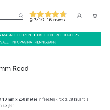
9.2/10
316 reviews
 & MAGNEETDOZEN
ETIKETTEN
ROLHOUDERS
 SALE
INFOPAGINA
KENNISBANK
10mm Rood
nt
10 mm x 250 meter
in feestelijk rood. Dit krullint is
 splijten.