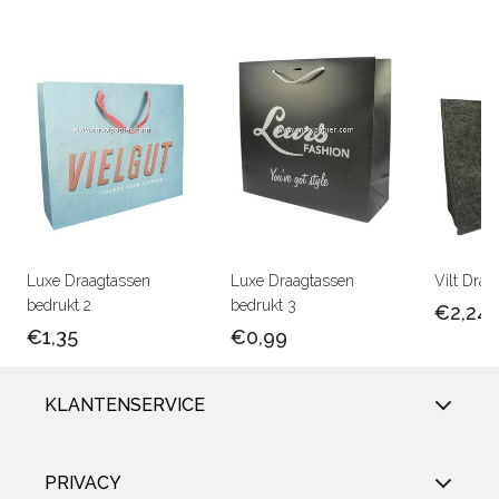
Luxe Draagtassen
Luxe Draagtassen
Vilt Draa
bedrukt 2
bedrukt 3
€2,24
€1,35
€0,99
KLANTENSERVICE
PRIVACY