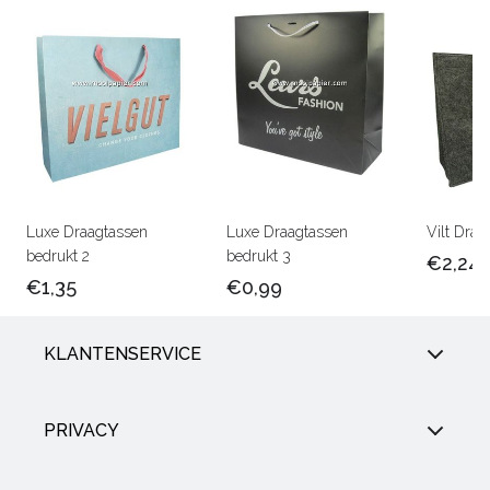
Luxe Draagtassen
Luxe Draagtassen
Vilt Draa
bedrukt 2
bedrukt 3
€2,24
€1,35
€0,99
KLANTENSERVICE
PRIVACY