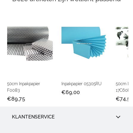
50cm Inpakpapier
Inpakpapier 05305RU
50cm Lux
F0083
17C60M
€69,00
€89,75
€74,5
KLANTENSERVICE