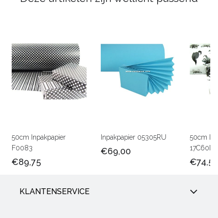
50cm Inpakpapier
Inpakpapier 05305RU
50cm Lux
F0083
17C60M
€69,00
€89,75
€74,5
KLANTENSERVICE