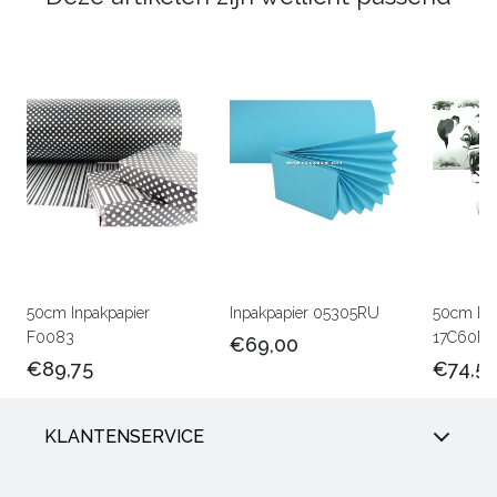
50cm Inpakpapier
Inpakpapier 05305RU
50cm Lux
F0083
17C60M
€69,00
€89,75
€74,5
KLANTENSERVICE