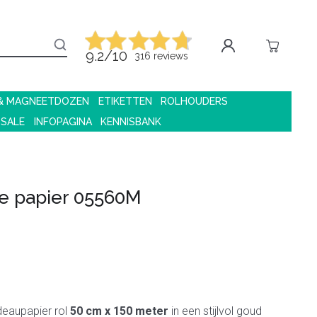
9.2/10
316 reviews
 & MAGNEETDOZEN
ETIKETTEN
ROLHOUDERS
 SALE
INFOPAGINA
KENNISBANK
e papier 05560M
deaupapier rol
50 cm x 150 meter
in een stijlvol goud