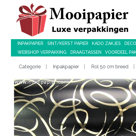
INPAKPAPIER
SINT/KERST PAPIER
KADO ZAKJES
DECO
WEBSHOP VERPAKKING
DRAAGTASSEN
VOORDEEL PA
Categorie
Inpakpapier
Rol 50 cm breed