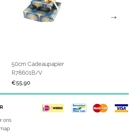
50cm Cadeaupapier
50cm Luxe papier
R78601B/V
R80501M/V
€55,90
€78,50
R
r ons
emap