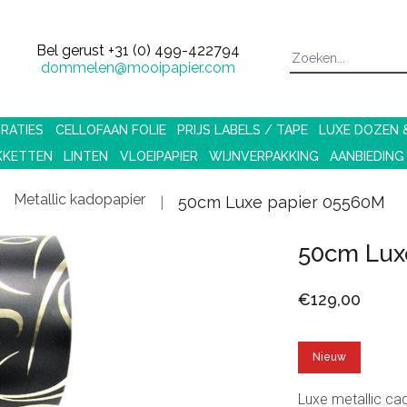
Bel gerust
+31 (0) 499-422794
dommelen@mooipapier.com
RATIES
CELLOFAAN FOLIE
PRIJS LABELS / TAPE
LUXE DOZEN
KKETTEN
LINTEN
VLOEIPAPIER
WIJNVERPAKKING
AANBIEDING
Metallic kadopapier
50cm Luxe papier 05560M
50cm Lux
€129,00
Nieuw
Luxe metallic ca