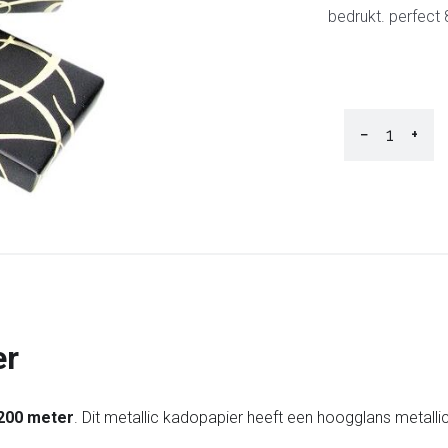
bedrukt. perfect
−
+
er
 200 meter
. Dit metallic kadopapier heeft een hoogglans metall