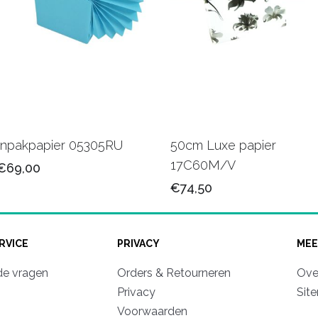
Inpakpapier 05305RU
50cm Luxe papier
17C60M/V
€69,00
€74,50
RVICE
PRIVACY
MEE
de vragen
Orders & Retourneren
Ove
Privacy
Sit
Voorwaarden