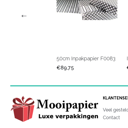
 Cadeaupapier
50cm Inpakpapier F0083
520
€89,75
,50
KLANTENSE
Veel gestel
Contact