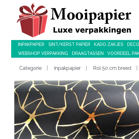
INPAKPAPIER
SINT/KERST PAPIER
KADO ZAKJES
DECO
WEBSHOP VERPAKKING
DRAAGTASSEN
VOORDEEL PA
Categorie
Inpakpapier
Rol 50 cm breed