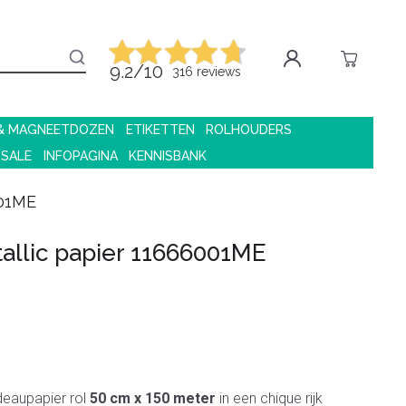
9.2/10
316 reviews
 & MAGNEETDOZEN
ETIKETTEN
ROLHOUDERS
 SALE
INFOPAGINA
KENNISBANK
001ME
allic papier 11666001ME
deaupapier rol
50 cm x 150 meter
in een chique rijk