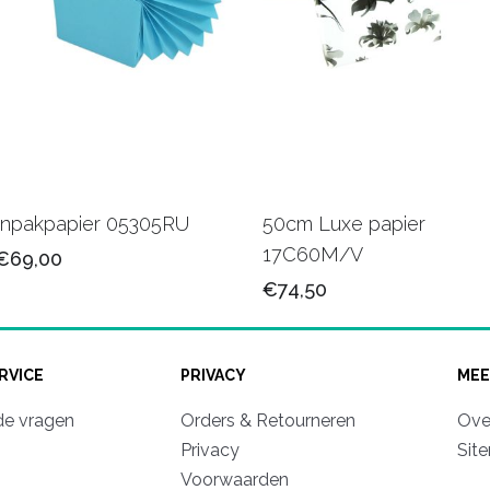
Inpakpapier 05305RU
50cm Luxe papier
17C60M/V
€69,00
€74,50
RVICE
PRIVACY
MEE
de vragen
Orders & Retourneren
Ove
Privacy
Sit
Voorwaarden