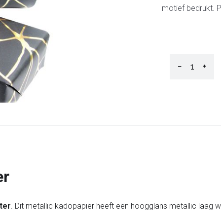
motief bedrukt. P
−
+
er
ter
. Dit metallic kadopapier heeft een hoogglans metallic laag w