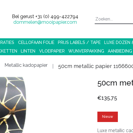
Bel gerust
+31 (0) 499-422794
dommelen@mooipapier.com
RATIES
CELLOFAAN FOLIE
PRIJS LABELS / TAPE
LUXE DOZEN
KKETTEN
LINTEN
VLOEIPAPIER
WIJNVERPAKKING
AANBIEDING
Metallic kadopapier
50cm metallic papier 11666
50cm met
€135,75
Nieuw
Luxe metallic ca