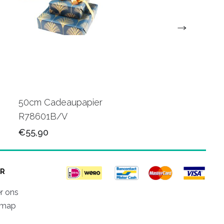
50cm Cadeaupapier
50cm Luxe papier
R78601B/V
R80501M/V
€55,90
€78,50
R
r ons
emap