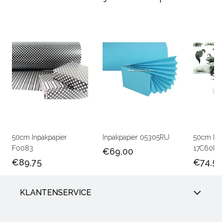
50cm Inpakpapier
Inpakpapier 05305RU
50cm Lux
F0083
17C60M
€69,00
€89,75
€74,5
KLANTENSERVICE