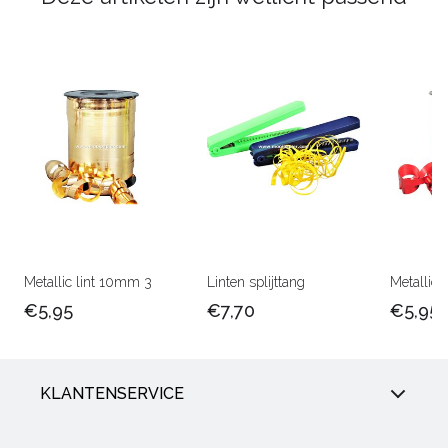
Metallic lint 10mm 3
Linten splijttang
Metallic 
€5,95
€7,70
€5,95
KLANTENSERVICE